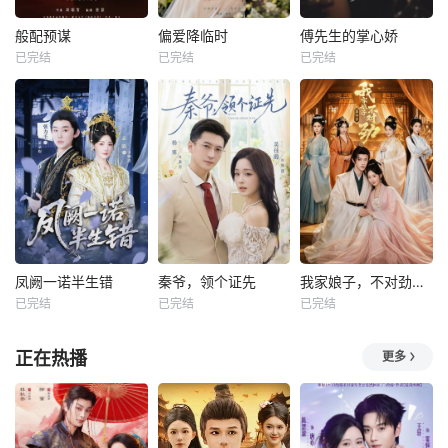
般配预谋
偏爱降临时
傅先生的掌心娇
已完结
已完结
已完结
凤阙一诺半生错
秦爷，领个证先
我家娘子，不对劲第四季
已完结
已完结
已完结
正在热播
更多