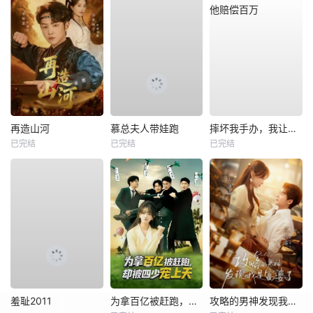
再造山河
慕总夫人带娃跑
摔坏我手办，我让他赔偿百万
已完结
已完结
已完结
羞耻2011
为拿百亿被赶跑，却被四少宠上天
攻略的男神发现我是富婆了