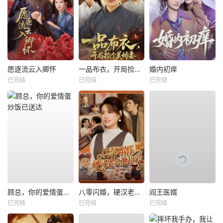
愿逐流云入卿怀
一品布衣，开局捡个美娇妻
婚内初痒
已完结
已完结
已完结
顾总，你的爱情蛋炒饭已送达
八零闪婚，硬汉老公他超爱
阎王医婿
已完结
已完结
已完结