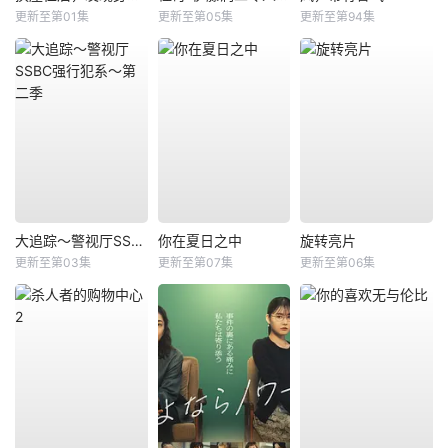
更新至第01集
更新至第05集
更新至第94集
大追踪〜警视厅SSBC强行犯系〜第二季
你在夏日之中
旋转亮片
更新至第03集
更新至第07集
更新至第06集