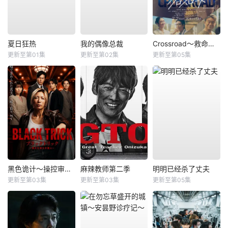
夏日狂热
我的偶像总裁
Crossroad～救命救急的约定～
更新至第01集
更新至第02集
更新至第05集
黑色诡计～操控审判的辩护人
麻辣教师第二季
明明已经杀了丈夫
更新至第03集
更新至第03集
更新至第05集