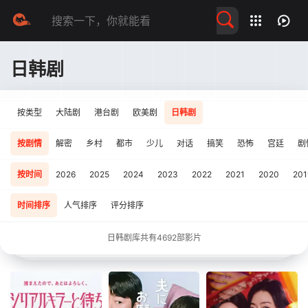
留言求片
日韩剧
按类型
大陆剧
港台剧
欧美剧
日韩剧
按剧情
解密
乡村
都市
少儿
对话
搞笑
恐怖
宫廷
剧
按时间
2026
2025
2024
2023
2022
2021
2020
201
时间排序
人气排序
评分排序
日韩剧库共有
4692
部影片