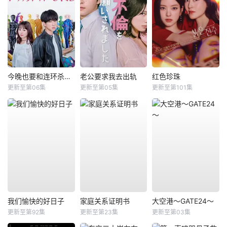
今晚也要和连环杀手约会
老公要求我去出轨
红色珍珠
更新至第06集
更新至第05集
更新至第101集
我们愉快的好日子
家庭关系证明书
大空港～GATE24～
更新至第92集
更新至第23集
更新至第03集