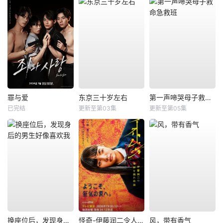
罪与爱
东京三十岁左右
第一声啼哭母子救命急救班
已完结
更新至第03集
更新至第05集
换座位后，发现身后的男生好像喜欢我
怪奇-伊藤润二令人彻夜难眠的奇异故事－
风，带有香气