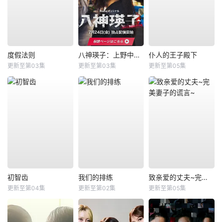
度假法则
八神瑛子：上野中央署组织犯罪对策课
仆人的王子殿下
更新至第03集
更新至第03集
更新至第05集
初智齿
我们的排练
致亲爱的丈夫~完美妻子的谎言~
更新至第04集
更新至第02集
更新至第05集