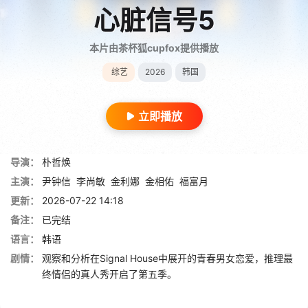
心脏信号5
本片由茶杯狐cupfox提供播放
综艺
2026
韩国
立即播放
导演：
朴哲焕
主演：
尹钟信
李尚敏
金利娜
金相佑
福富月
更新：
2026-07-22 14:18
备注：
已完结
语言：
韩语
剧情：
观察和分析在Signal House中展开的青春男女恋爱，推理最
终情侣的真人秀开启了第五季。