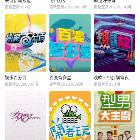
美食新闻报道
阿姐万岁
命运好好玩
更新至第397期
更新至第20260806期
更新至第20260806期
娱乐百分百
百变智多星
晚吹 - 空肚講宵夜
更新至20260806期
更新至20260806期
更新至第334期