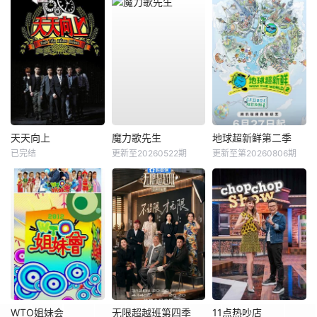
天天向上
魔力歌先生
地球超新鲜第二季
已完结
更新至20260522期
更新至第20260806期
WTO姐妹会
无限超越班第四季
11点热吵店