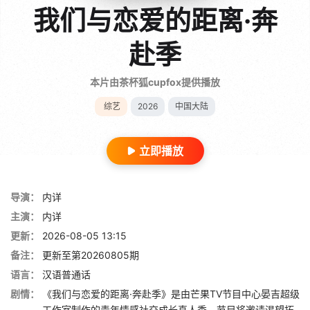
我们与恋爱的距离·奔
赴季
本片由茶杯狐cupfox提供播放
综艺
2026
中国大陆
立即播放
导演：
内详
主演：
内详
更新：
2026-08-05 13:15
备注：
更新至第20260805期
语言：
汉语普通话
剧情：
《我们与恋爱的距离·奔赴季》是由芒果TV节目中心晏吉超级
工作室制作的青年情感社交成长真人秀。节目将邀请渴望拓