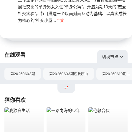
展社交圈的单身男女入住“单身公寓”，开启为期10天的“恋爱
社交实验”。节目搭建一个以面对面互动为基础、以真实成长
为核心的“社交小屋...
全文
在线观看
切换节点
第20260603期
第20260603期恋爱序曲
第20260610期上
猜你喜欢