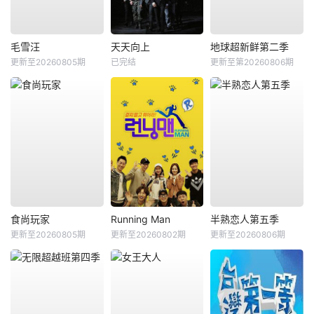
毛雪汪
天天向上
地球超新鲜第二季
更新至20260805期
已完结
更新至第20260806期
食尚玩家
Running Man
半熟恋人第五季
更新至20260805期
更新至20260802期
更新至20260806期