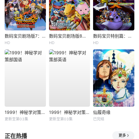
数码宝贝剧场版7：古代数码兽复活
数码宝贝剧场版8：究极力量！爆裂模式发动
数码宝贝特别篇：X进化
HD
HD
HD
1999！神秘学对策部国语
1999！神秘学对策部英语
仙履奇缘
更新至第03集
更新至第03集
已完结
正在热播
更多