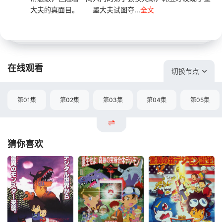
大夫的真面目。 墨大夫试图夺...
全文
在线观看
切换节点
第01集
第02集
第03集
第04集
第05集
猜你喜欢