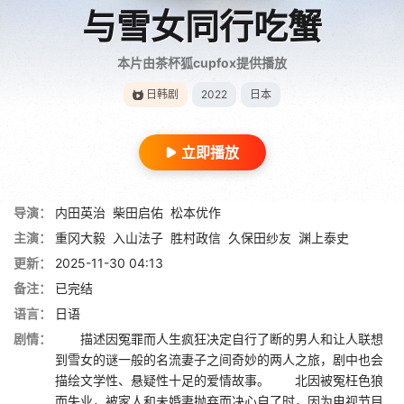
与雪女同行吃蟹
本片由茶杯狐cupfox提供播放
日韩剧
2022
日本
立即播放
导演：
内田英治
柴田启佑
松本优作
主演：
重冈大毅
入山法子
胜村政信
久保田纱友
渊上泰史
更新：
2025-11-30 04:13
备注：
已完结
语言：
日语
剧情：
描述因冤罪而人生疯狂决定自行了断的男人和让人联想
到雪女的谜一般的名流妻子之间奇妙的两人之旅，剧中也会
描绘文学性、悬疑性十足的爱情故事。 北因被冤枉色狼
而失业，被家人和未婚妻抛弃而决心自了时，因为电视节目