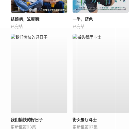
结婚吧，笨蛋啊！
一半，蓝色
已完结
已完结
我们愉快的好日子
街头餐厅斗士
更新至第93集
更新至第07集