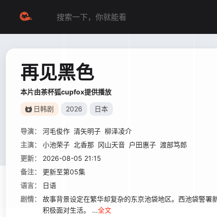
再见黑色
本片由茶杯狐cupfox提供播放
日韩剧
2026
日本
导演：
河毛俊作
清矢明子
柳泽凌介
主演：
小池荣子
北香那
冈山天音
户田惠子
渡部笃郎
更新：
2026-08-05 21:15
备注：
更新至第05集
语言：
日语
剧情：
故事背景设定在繁华却复杂的东京池袋地区。西池袋警署新
积极面对生活。 ...
全文