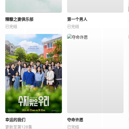
糟糠之妻俱乐部
第一个男人
已完结
已完结
幸运的我们
夺命许愿
更新至第128集
已完结