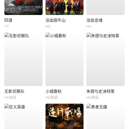
四渡
浴血困牛山
浴血忠魂
TC
HD
HD
无影侦察队
小城春秋
朱德与史沫特莱
HD国语
HD国语
HD国语