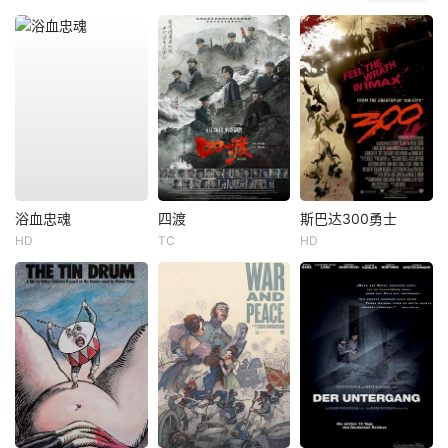
浴血忠魂
四渡
斯巴达300勇士
HD
TC
HD