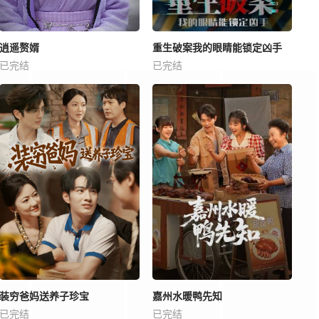
逍遥赘婿
重生破案我的眼睛能锁定凶手
已完结
已完结
装穷爸妈送养子珍宝
嘉州水暖鸭先知
已完结
已完结