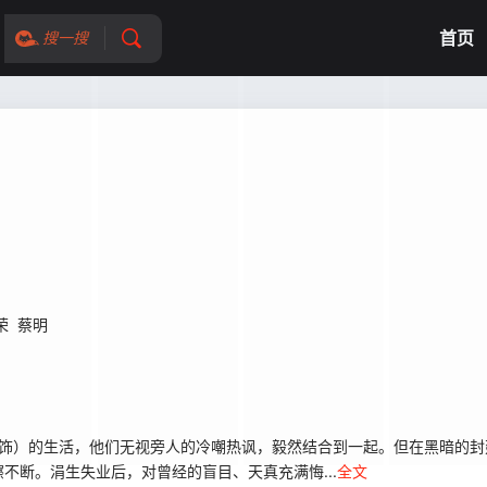
首页
搜一搜
荣
蔡明
饰）的生活，他们无视旁人的冷嘲热讽，毅然结合到一起。但在黑暗的封
不断。涓生失业后，对曾经的盲目、天真充满悔...
全文