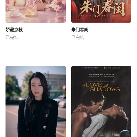
娇藏京枝
朱门春闺
已完结
已完结