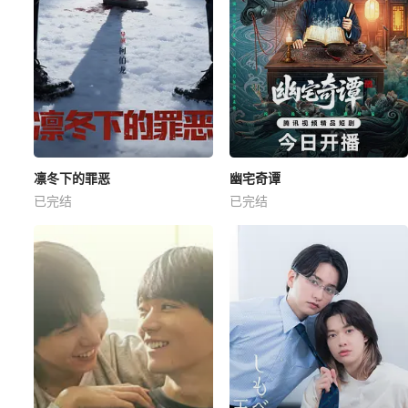
凛冬下的罪恶
幽宅奇谭
已完结
已完结