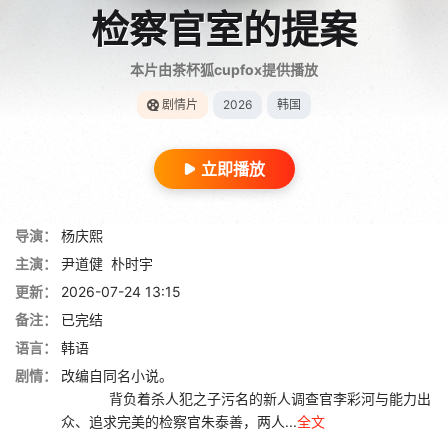
检察官室的提案
本片由茶杯狐cupfox提供播放
剧情片
2026
韩国
立即播放
导演：
杨庆熙
主演：
尹道健
朴时宇
更新：
2026-07-24 13:15
备注：
已完结
语言：
韩语
剧情：
改编自同名小说。
背负着杀人犯之子污名的新人调查官李彩河与能力出
众、追求完美的检察官朱泰善，两人...
全文