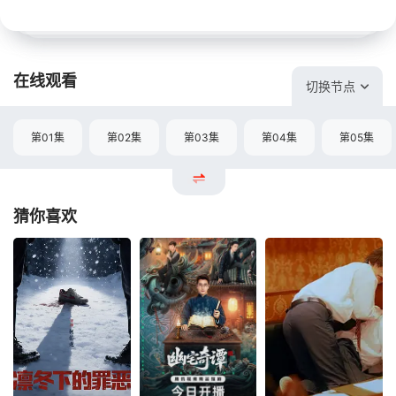
在线观看
切换节点
第01集
第02集
第03集
第04集
第05集
猜你喜欢