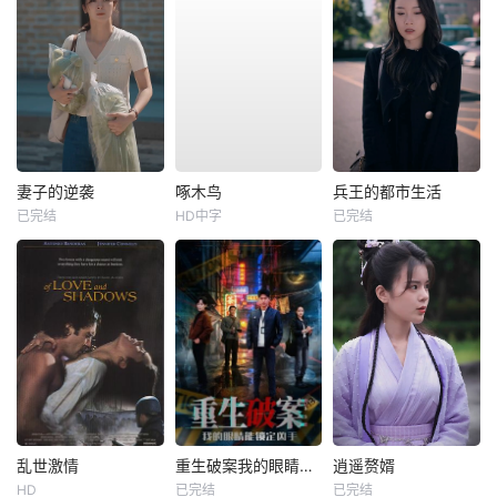
妻子的逆袭
啄木鸟
兵王的都市生活
已完结
HD中字
已完结
乱世激情
重生破案我的眼睛能锁定凶手
逍遥赘婿
HD
已完结
已完结