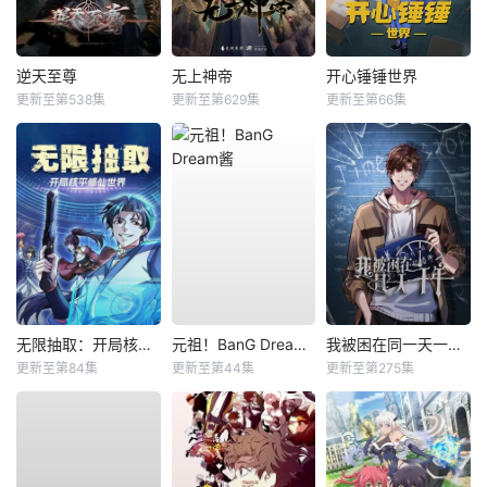
逆天至尊
无上神帝
开心锤锤世界
更新至第538集
更新至第629集
更新至第66集
无限抽取：开局核平修仙世界动态漫
元祖！BanG Dream酱
我被困在同一天一千年动态漫
更新至第84集
更新至第44集
更新至第275集