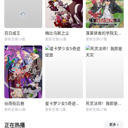
百日成王
梅比乌斯之尘
落第贤者的学院无双第二回转生，S等级作弊魔术师冒险记
更新至第14集
更新至第05集
更新至第07集
谷雨街后巷
星卡梦少女5奇迹绽放
死灵法师！我即是天灾
更新至第02集
更新至第12集
更新至第07集
正在热播
更多