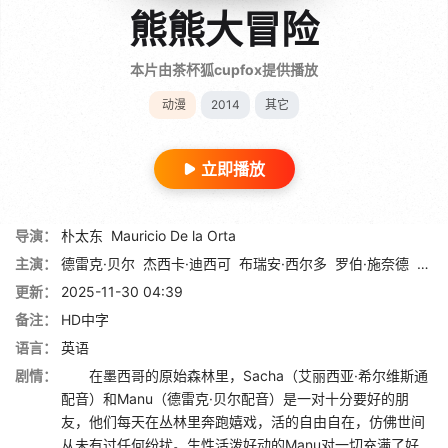
熊熊大冒险
本片由茶杯狐cupfox提供播放
动漫
2014
其它
立即播放
导演：
朴太东
Mauricio De la Orta
主演：
德雷克·贝尔
杰西卡·迪西可
布瑞安·西尔多
罗伯·施奈德
迈克
更新：
2025-11-30 04:39
备注：
HD中字
语言：
英语
剧情：
在墨西哥的原始森林里，Sacha（艾丽西亚·希尔维斯通
配音）和Manu（德雷克·贝尔配音）是一对十分要好的朋
友，他们每天在丛林里奔跑嬉戏，活的自由自在，仿佛世间
从未有过任何纷扰。生性活泼好动的Manu对一切充满了好