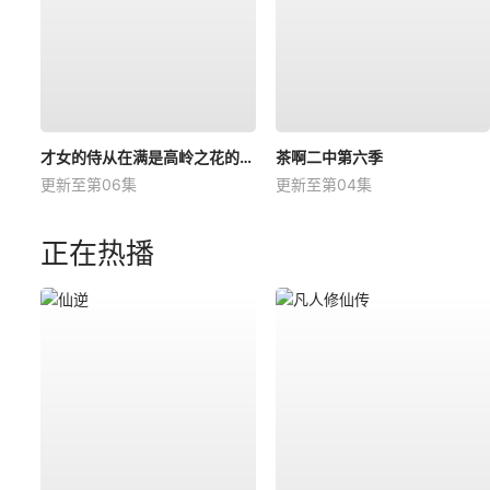
才女的侍从在满是高岭之花的贵族学校暗中照顾（毫无生活自理能力的）学院第一大小姐
茶啊二中第六季
更新至第06集
更新至第04集
正在热播