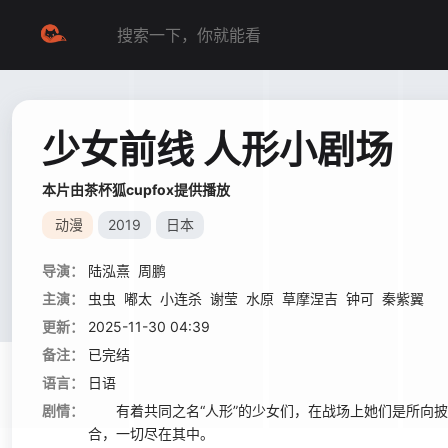
少女前线 人形小剧场
本片由茶杯狐cupfox提供播放
动漫
2019
日本
导演：
陆泓熹
周鹏
主演：
虫虫
嘟太
小连杀
谢莹
水原
草摩涅吉
钟可
秦紫翼
更新：
2025-11-30 04:39
备注：
已完结
语言：
日语
剧情：
有着共同之名“人形”的少女们，在战场上她们是所向披
合，一切尽在其中。