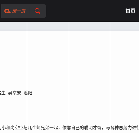
首页
搜一搜
恪生
吴京安
潘阳
小和尚空空与几个师兄弟一起，依靠自己的聪明才智，与各种恶势力进