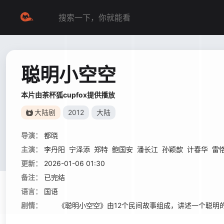
聪明小空空
本片由茶杯狐cupfox提供播放
大陆剧
2012
大陆
导演：
都晓
主演：
李丹阳
宁泽添
郑特
鲍国安
潘长江
孙颖歆
计春华
雷
更新：
2026-01-06 01:30
备注：
已完结
语言：
国语
剧情：
《聪明小空空》由12个民间故事组成，讲述一个聪明的