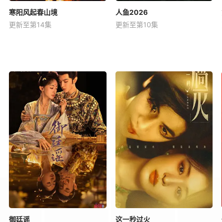
寒阳风起春山境
人鱼2026
更新至第14集
更新至第10集
御廷谣
这一秒过火