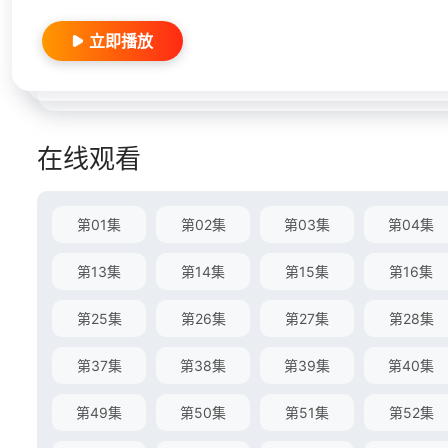
立即播放
在线观看
第01集
第02集
第03集
第04集
第13集
第14集
第15集
第16集
第25集
第26集
第27集
第28集
第37集
第38集
第39集
第40集
第49集
第50集
第51集
第52集