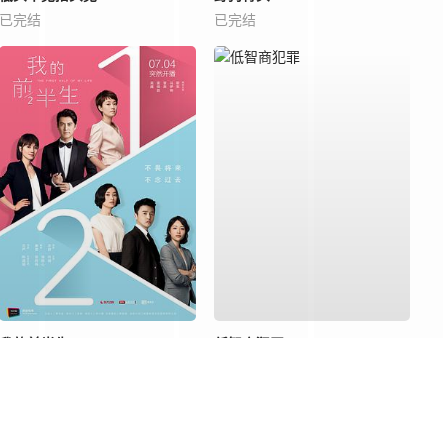
已完结
已完结
我的前半生
低智商犯罪
已完结
已完结
求片留言
APP客户端
繁