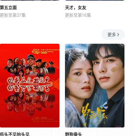
第五立面
天才，女友
更新至第27集
更新至第16集
更多
低头不见抬头见
野狗骨头