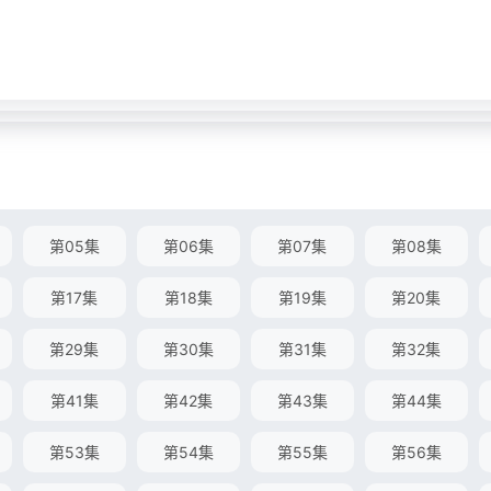
第05集
第06集
第07集
第08集
第17集
第18集
第19集
第20集
第29集
第30集
第31集
第32集
第41集
第42集
第43集
第44集
第53集
第54集
第55集
第56集