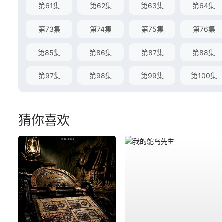
第61集
第62集
第63集
第64集
第73集
第74集
第75集
第76集
第85集
第86集
第87集
第88集
第97集
第98集
第99集
第100集
猜你喜欢