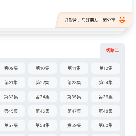
好影片，与好朋友一起分享
线路二
第09集
第10集
第11集
第12集
第21集
第22集
第23集
第24集
第33集
第34集
第35集
第36集
第45集
第46集
第47集
第48集
第57集
第58集
第59集
第60集