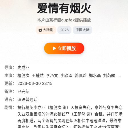
爱情有烟火
本片由茶杯狐cupfox提供播放
大陆剧
2026
中国大陆
立即播放
导演：
史成业
主演：
檀健次
王楚然
李乃文
李欣泽
姜珮瑶
郑水晶
刘芮麟
杨童
更新：
2026-06-30 23:15
备注：
已完结
语言：
汉语普通话
剧情：
投行精英李亦非（檀健次 饰）因投资失利，意外与身陷失恋
失业双重困境的沪漂女孩钱菲（王楚然 饰）合租，并在职场
再度相遇，两个落魄的灵魂在烟火相伴中磕磕碰碰，最终甜
蜜奔赴。剧集从生活磨合切入，细致描绘了这对“欢喜冤家”