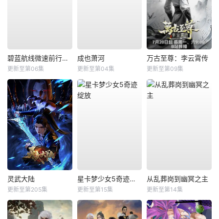
碧蓝航线微速前行第二季
成也萧河
万古至尊：李云霄传
更新至第06集
更新至第04集
更新至第09集
灵武大陆
星卡梦少女5奇迹绽放
从乱葬岗到幽冥之主
更新至第205集
更新至第15集
更新至第14集