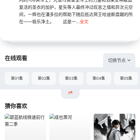
复活的圣衣的加护，星矢等人最终冲过叹息之墙和异次元空
间，一辉也在潘多拉的帮助下随后抵达冥王哈迪斯盘踞的所
在——极乐净土。 这是一...
全文
在线观看
切换节点
第01集
第02集
第03集
第04集
第05集
猜你喜欢