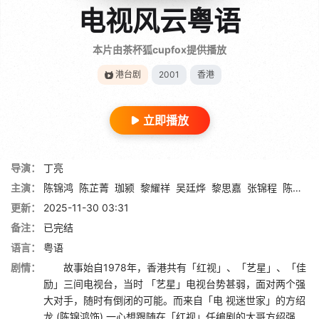
电视风云粤语
本片由茶杯狐cupfox提供播放
港台剧
2001
香港
立即播放
导演：
丁亮
主演：
陈锦鸿
陈芷菁
珈颍
黎耀祥
吴廷烨
黎思嘉
张锦程
陈保元
更新：
2025-11-30 03:31
备注：
已完结
语言：
粤语
剧情：
故事始自1978年，香港共有「红视」、「艺星」、「佳
励」三间电视台，当时 「艺星」电视台势甚弱，面对两个强
大对手，随时有倒闭的可能。而来自「电 视迷世家」的方绍
龙 (陈锦鸿饰) 一心想跟随在「红视」任编剧的大哥方绍强