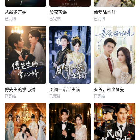
从新婚开始
般配预谋
偏爱降临时
已完结
已完结
已完结
傅先生的掌心娇
凤阙一诺半生错
秦爷，领个证先
已完结
已完结
已完结