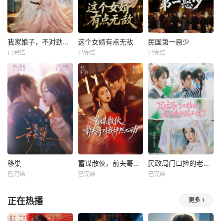
我家娘子，不对劲第四季
这个女婿有点无敌
民国第一惡少
已完结
已完结
已完结
移巢
蓄谋散伙，前夫哥对我怦然心动
民政局门口捡的老公身份藏不住了
已完结
已完结
已完结
正在热播
更多