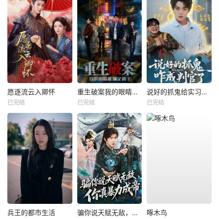
愿逐流云入卿怀
重生破案我的眼睛能锁定凶手
说好的抓鬼给实习证明，咋成判官了
已完结
已完结
已完结
兵王的都市生活
骗你说天赋无敌，你真暴力成帝
啄木鸟