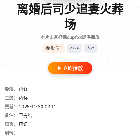
离婚后司少追妻火葬
场
本片由茶杯狐cupfox提供播放
剧情片
2024
大陆
立即播放
导演：
内详
主演：
内详
更新：
2025-11-30 03:11
备注：
已完结
语言：
国语
剧情：