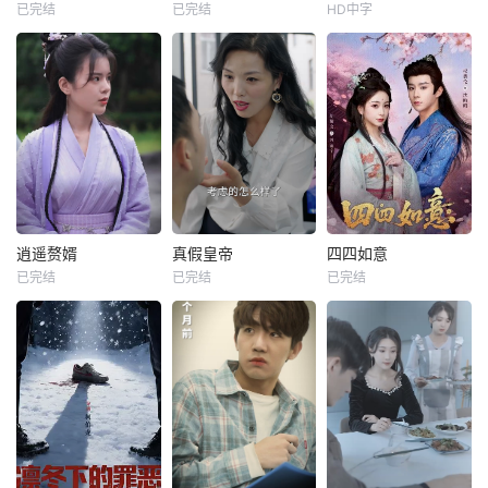
已完结
已完结
HD中字
逍遥赘婿
真假皇帝
四四如意
已完结
已完结
已完结