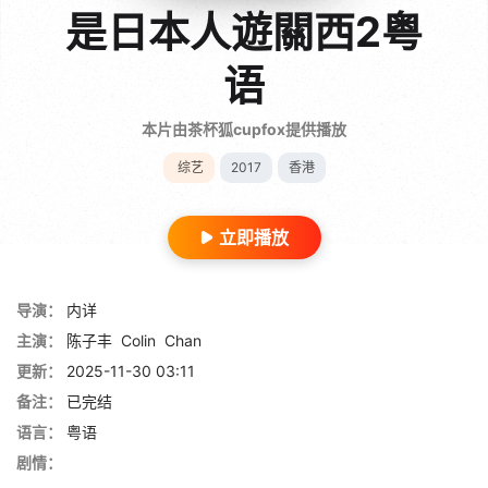
是日本人遊關西2粤
语
本片由茶杯狐cupfox提供播放
综艺
2017
香港
立即播放
导演：
内详
主演：
陈子丰
Colin
Chan
更新：
2025-11-30 03:11
备注：
已完结
语言：
粤语
剧情：