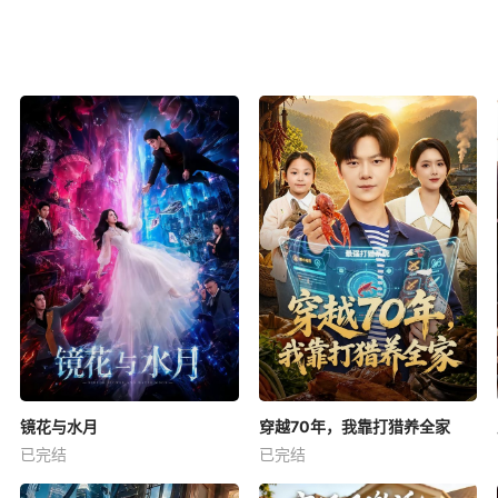
镜花与水月
穿越70年，我靠打猎养全家
已完结
已完结