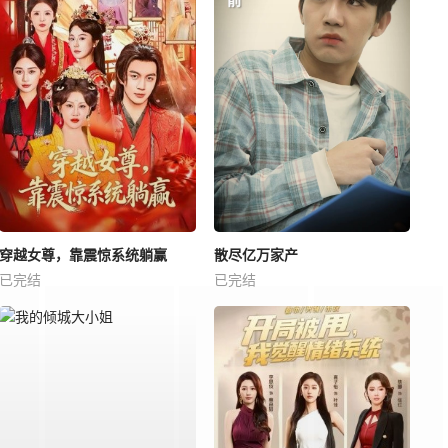
穿越女尊，靠震惊系统躺赢
散尽亿万家产
已完结
已完结