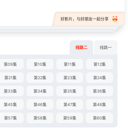
好影片，与好朋友一起分享
线路二
线路一
第09集
第10集
第11集
第12集
第21集
第22集
第23集
第24集
第33集
第34集
第35集
第36集
第45集
第46集
第47集
第48集
第57集
第58集
第59集
第60集