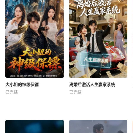
大小姐的神级保镖
离婚后激活人生赢家系统
已完结
已完结