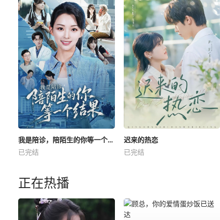
我是陪诊，陪陌生的你等一个结果
迟来的热恋
已完结
已完结
正在热播