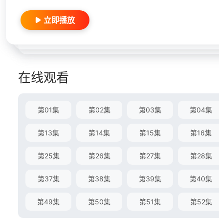
立即播放
在线观看
第01集
第02集
第03集
第04集
第13集
第14集
第15集
第16集
第25集
第26集
第27集
第28集
第37集
第38集
第39集
第40集
第49集
第50集
第51集
第52集