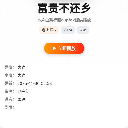
富贵不还乡
本片由茶杯狐cupfox提供播放
剧情片
2024
大陆
立即播放
导演：
内详
主演：
内详
更新：
2025-11-30 02:58
备注：
已完结
语言：
国语
剧情：