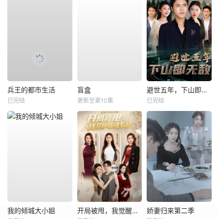
兵王的都市生活
盲盒
避世五年，下山即无敌
已完结
更新至第10集
已完结
我的倾城大小姐
开局被甩，我觉醒情绪系统
娇妻归来第二季