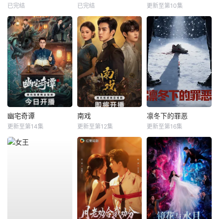
已完结
已完结
更新至第10集
幽宅奇谭
南戏
凛冬下的罪恶
更新至第14集
更新至第12集
更新至第16集