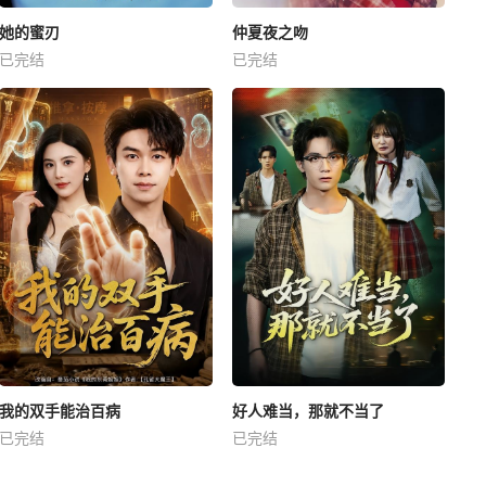
她的蜜刃
仲夏夜之吻
已完结
已完结
我的双手能治百病
好人难当，那就不当了
已完结
已完结