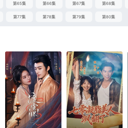
第65集
第66集
第67集
第68集
第77集
第78集
第79集
第80集