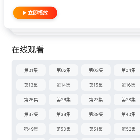
立即播放
在线观看
第01集
第02集
第03集
第04集
第13集
第14集
第15集
第16集
第25集
第26集
第27集
第28集
第37集
第38集
第39集
第40集
第49集
第50集
第51集
第52集