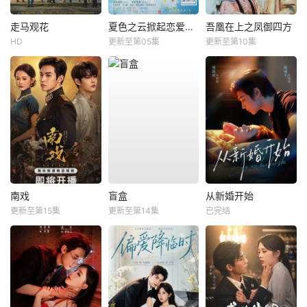
走马观花
夏色之云掀起恋爱与风暴
吾凰在上之凤御四方
HD
更新至第05集
更新至第10集
南戏
盲盒
从新婚开始
更新至第15集
更新至第14集
已完结