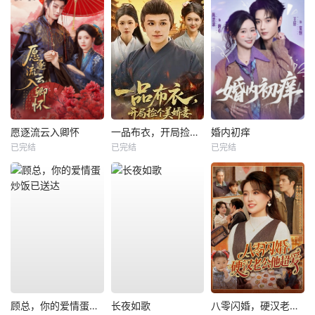
愿逐流云入卿怀
一品布衣，开局捡个美娇妻
婚内初痒
已完结
已完结
已完结
顾总，你的爱情蛋炒饭已送达
长夜如歌
八零闪婚，硬汉老公他超爱