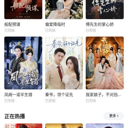
般配预谋
偏爱降临时
傅先生的掌心娇
已完结
已完结
已完结
凤阙一诺半生错
秦爷，领个证先
我家娘子，不对劲第四季
已完结
已完结
已完结
正在热播
更多