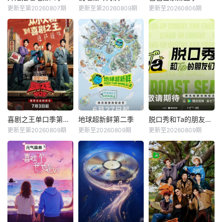
更新至第20260807期
更新至第20260809期
更新至20260806期
喜剧之王单口季第三季
地球超新鲜第二季
脱口秀和Ta的朋友们第三季
更新至第20260809期
更新至20260809期
更新至20260809期