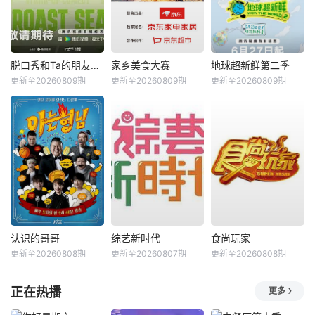
脱口秀和Ta的朋友们第三季
家乡美食大赛
地球超新鲜第二季
更新至20260809期
更新至20260809期
更新至20260809期
认识的哥哥
综艺新时代
食尚玩家
更新至20260808期
更新至20260807期
更新至20260808期
正在热播
更多