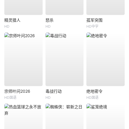
精灵猎人
怒杀
孤军突围
HD
HD
HD中字
宗师叶问2026
毒战行动
绝地密令
HD国语
HD
HD国语