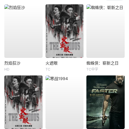
烈焰狂沙
火遮眼
蜘蛛侠：崭新之日
HD
TC
TC中字