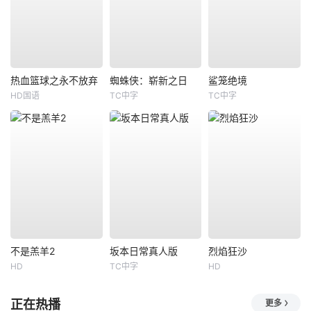
热血篮球之永不放弃
蜘蛛侠：崭新之日
鲨笼绝境
HD国语
TC中字
TC中字
不是羔羊2
坂本日常真人版
烈焰狂沙
HD
TC中字
HD
正在热播
更多