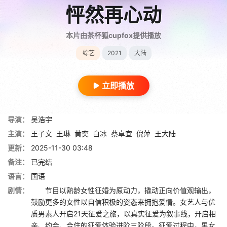
怦然再心动
本片由茶杯狐cupfox提供播放
综艺
2021
大陆
立即播放
导演：
吴浩宇
主演：
王子文
王琳
黄奕
白冰
蔡卓宜
倪萍
王大陆
更新：
2025-11-30 03:48
备注：
已完结
语言：
国语
剧情：
节目以熟龄女性征婚为原动力，撬动正向价值观输出，
鼓励更多的女性以自信积极的姿态来拥抱爱情。女艺人与优
质男素人开启21天征爱之旅，以真实征爱为叙事线，开启相
亲、约会、合住的征爱体验进阶三阶段。征爱过程中，男女