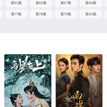
第65集
第66集
第67集
第68集
第77集
第78集
第79集
第80集