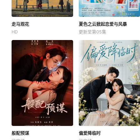
走马观花
夏色之云掀起恋爱与风暴
HD
更新至第05集
般配预谋
偏爱降临时