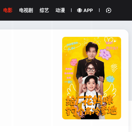
电影
电视剧
综艺
动漫
APP