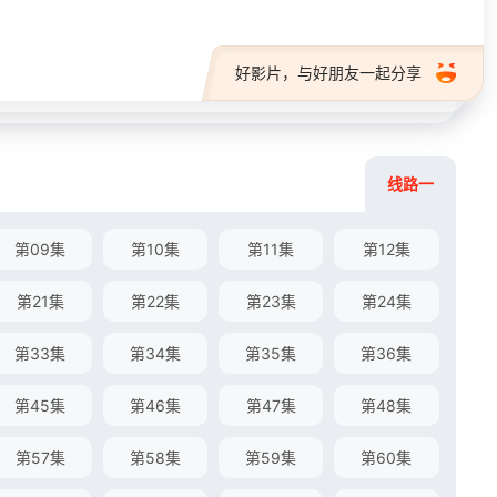
好影片，与好朋友一起分享
线路一
第09集
第10集
第11集
第12集
第21集
第22集
第23集
第24集
第33集
第34集
第35集
第36集
第45集
第46集
第47集
第48集
第57集
第58集
第59集
第60集