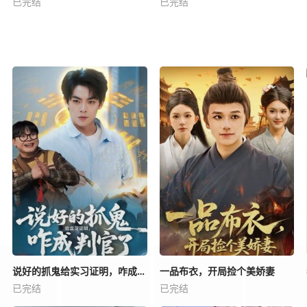
已完结
已完结
说好的抓鬼给实习证明，咋成判官了
一品布衣，开局捡个美娇妻
已完结
已完结