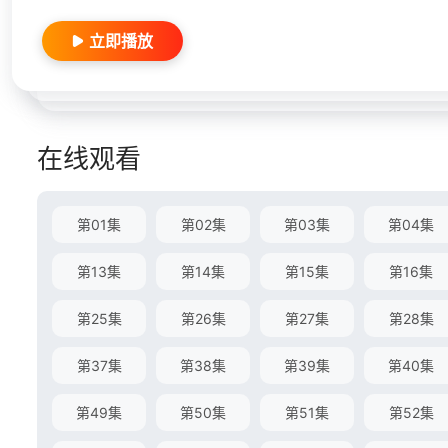
立即播放
在线观看
第01集
第02集
第03集
第04集
第13集
第14集
第15集
第16集
第25集
第26集
第27集
第28集
第37集
第38集
第39集
第40集
第49集
第50集
第51集
第52集