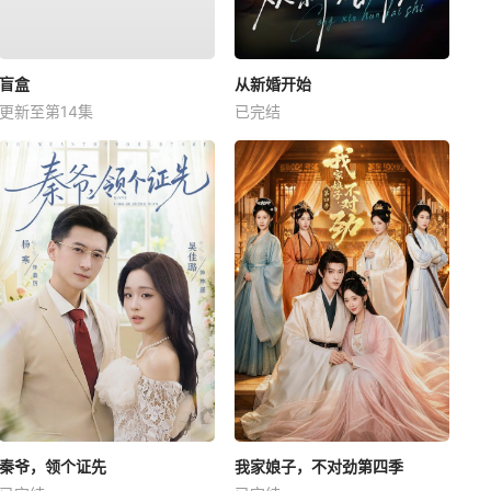
盲盒
从新婚开始
更新至第14集
已完结
秦爷，领个证先
我家娘子，不对劲第四季