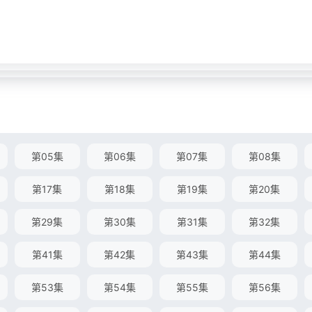
第05集
第06集
第07集
第08集
第17集
第18集
第19集
第20集
第29集
第30集
第31集
第32集
第41集
第42集
第43集
第44集
第53集
第54集
第55集
第56集