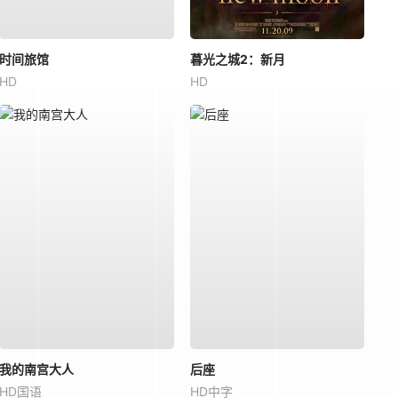
时间旅馆
暮光之城2：新月
HD
HD
我的南宫大人
后座
HD国语
HD中字