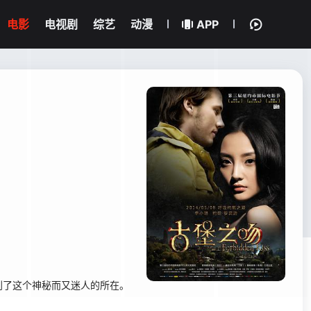
电影
电视剧
综艺
动漫
APP
了这个神秘而又迷人的所在。