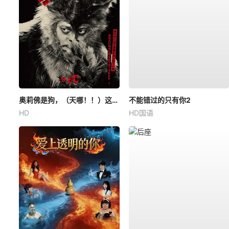
奥莉佛是狗，（天哪！！）这家伙电影版
不能错过的只有你2
HD
HD国语