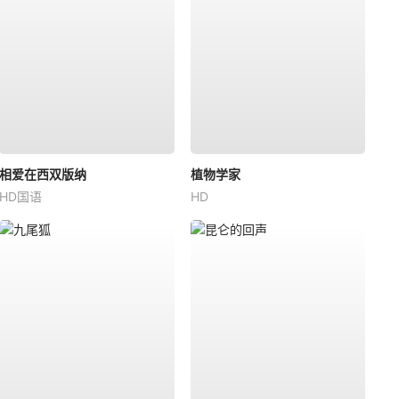
相爱在西双版纳
植物学家
HD国语
HD