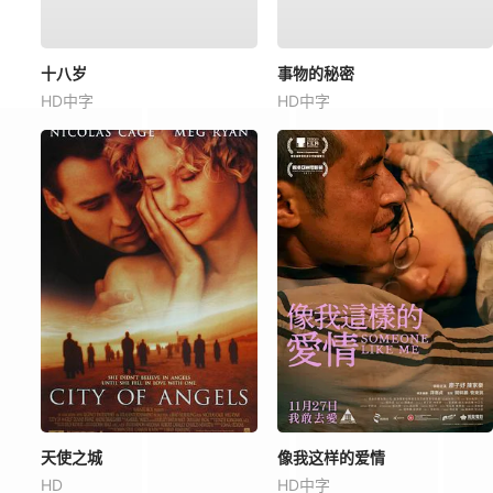
十八岁
事物的秘密
HD中字
HD中字
天使之城
像我这样的爱情
HD
HD中字