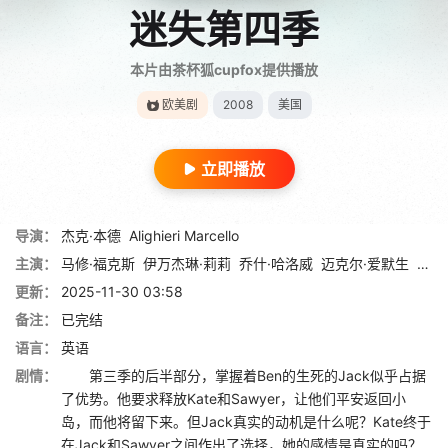
迷失第四季
本片由茶杯狐cupfox提供播放
欧美剧
2008
美国
立即播放
导演：
杰克·本德
Alighieri Marcello
主演：
马修·福克斯
伊万杰琳·莉莉
乔什·哈洛威
迈克尔·爱默生
特瑞
更新：
2025-11-30 03:58
备注：
已完结
语言：
英语
剧情：
第三季的后半部分，掌握着Ben的生死的Jack似乎占据
了优势。他要求释放Kate和Sawyer，让他们平安返回小
岛，而他将留下来。但Jack真实的动机是什么呢？Kate终于
在Jack和Sawyer之间作出了选择，她的感情是真实的吗？