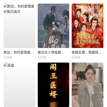
顾总，你的爱情蛋炒饭已送达
慕总夫人带娃跑
穿越女尊，靠震惊系统躺赢
已完结
已完结
已完结