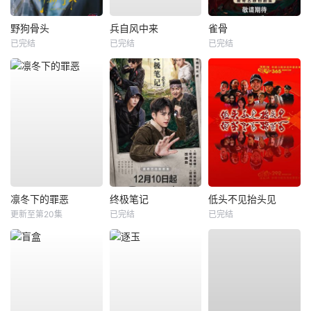
野狗骨头
兵自风中来
雀骨
已完结
已完结
已完结
凛冬下的罪恶
终极笔记
低头不见抬头见
更新至第20集
已完结
已完结