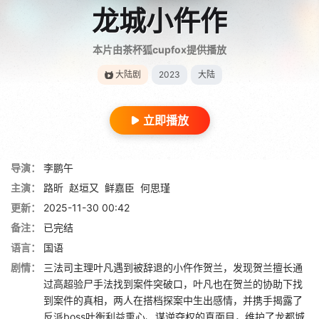
龙城小仵作
本片由茶杯狐cupfox提供播放
大陆剧
2023
大陆
立即播放
导演：
李鹏午
主演：
路昕
赵垣又
鲜嘉臣
何思瑾
更新：
2025-11-30 00:42
备注：
已完结
语言：
国语
剧情：
三法司主理叶凡遇到被辞退的小仵作贺兰，发现贺兰擅长通
过高超验尸手法找到案件突破口，叶凡也在贺兰的协助下找
到案件的真相，两人在搭档探案中生出感情，并携手揭露了
反派boss叶衡利益熏心、谋逆夺权的真面目，维护了龙都城