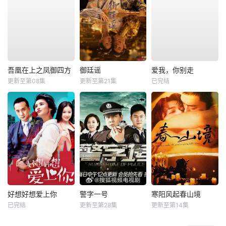
吾凰在上之凤御四方
御廷谣
爱我，你别走
更新至第08集
更新至第21集
已完结
好想好想爱上你
警字一号
寒阳风起春山境
已完结
更新至第28集
更新至第14集