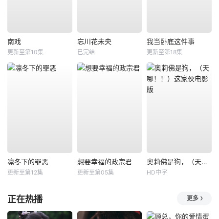
南戏
忘川花未央
我当卧底这件事
更新至第10集
已完结
更新至第18集
凛冬下的罪恶
想要幸福的政宗君
奥莉佛是狗，（天哪！！）这家伙电影版
更新至第12集
更新至第05集
HD中字
正在热播
更多