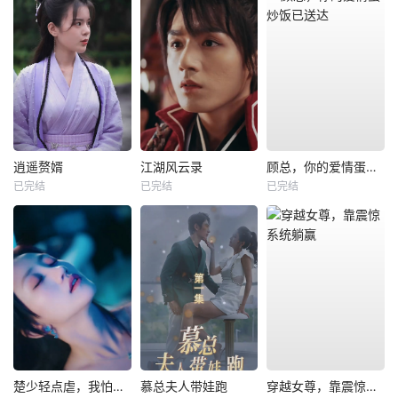
逍遥赘婿
江湖风云录
顾总，你的爱情蛋炒饭已送达
已完结
已完结
已完结
楚少轻点虐，我怕夫人受不住
慕总夫人带娃跑
穿越女尊，靠震惊系统躺赢