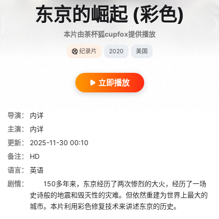
东京的崛起 (彩色)
本片由茶杯狐cupfox提供播放
纪录片
2020
美国
立即播放
导演：
内详
主演：
内详
更新：
2025-11-30 00:10
备注：
HD
语言：
英语
剧情：
150多年来，东京经历了两次惨烈的大火，经历了一场
史诗般的地震和毁灭性的灾难。但依然重建为世界上最大的
城市。本片利用彩色修复技术来讲述东京的历史。