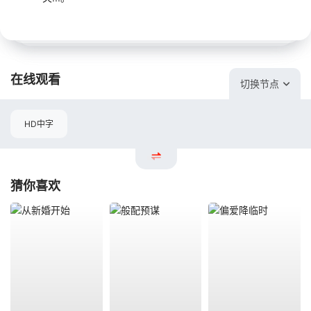
在线观看
切换节点
HD中字
猜你喜欢