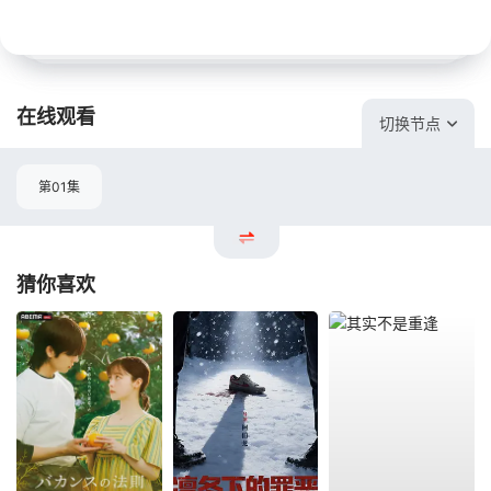
在线观看
切换节点
第01集
猜你喜欢