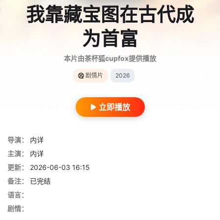
我靠藏宝图在古代成
为首富
本片由茶杯狐cupfox提供播放
剧情片
2026
立即播放
导演：
内详
主演：
内详
更新：
2026-06-03 16:15
备注：
已完结
语言：
剧情：