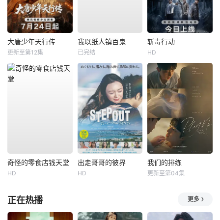
大唐少年天行传
我以纸人镇百鬼
斩毒行动
更新至第12集
已完结
HD
奇怪的零食店钱天堂
出走哥哥的彼界
我们的排练
HD
HD
更新至第04集
正在热播
更多