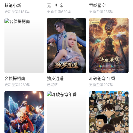
蜡笔小新
无上神帝
吞噬星空
更新至第1181集
更新至第629集
更新至第235集
名侦探柯南
独步逍遥
斗破苍穹 年番
更新至第1269集
已完结
更新至第207集