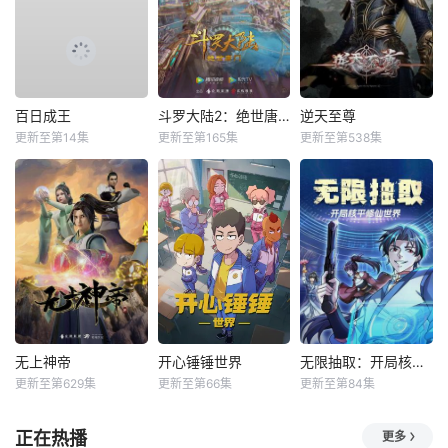
百日成王
斗罗大陆2：绝世唐门
逆天至尊
更新至第14集
更新至第165集
更新至第538集
无上神帝
开心锤锤世界
无限抽取：开局核平修仙世界动态漫
更新至第629集
更新至第66集
更新至第84集
正在热播
更多