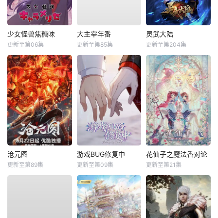
少女怪兽焦糖味
大主宰年番
灵武大陆
更新至第06集
更新至第85集
更新至第204集
沧元图
游戏BUG修复中
花仙子之魔法香对论
更新至第89集
更新至第09集
更新至第21集