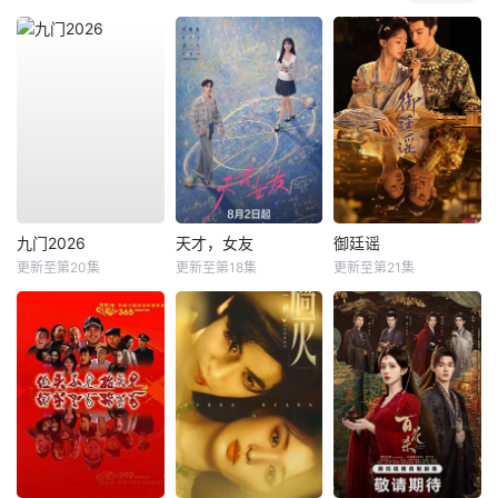
九门2026
天才，女友
御廷谣
更新至第20集
更新至第18集
更新至第21集