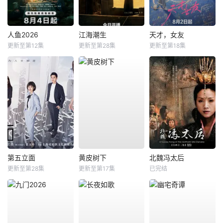
人鱼2026
江海潮生
天才，女友
更新至第12集
更新至第28集
更新至第18集
第五立面
黄皮树下
北魏冯太后
更新至第28集
更新至第17集
已完结