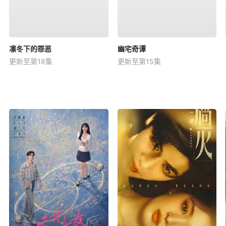
凛冬下的罪恶
幽宅奇谭
更新至第18集
更新至第15集