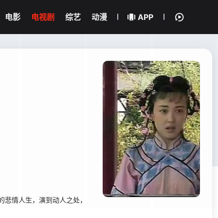
电影
电视剧
综艺
动漫
APP
梓的悲情人生，演到动人之处，