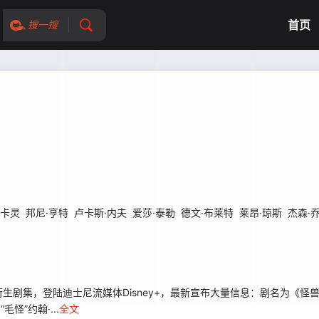
首页
搜一搜
·卡灵
邦尼·亨特
卢卡斯·内夫
爱莎·泰勒
德文·布莱特
莱昂·琼斯
杰森·
陆迪士尼流媒体Disney+，最新宣布大量信息：剧名为《怪兽上班》(Mo
怪”约翰·...
全文