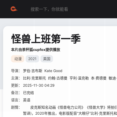
怪兽上班第一季
本片由茶杯狐cupfox提供播放
动漫
2021
美国
导演：
罗伯·吉布斯
Kate Good
主演：
比利·克里斯托
约翰·古德曼
亨利·温克勒
本·费德曼
敏迪
更新：
2025-11-30 04:29
备注：
已完结
语言：
英语
剧情：
皮克斯知名动画《怪兽电力公司》《怪兽大学》将拍衍生剧集，登
暂译)，2020年推出，电影版配音“大眼仔”比利·克里斯托和“毛