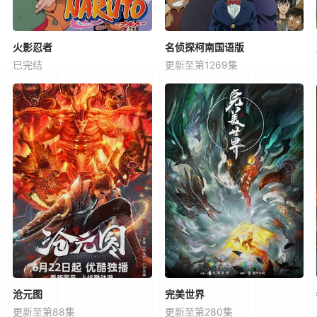
火影忍者
名侦探柯南国语版
已完结
更新至第1269集
沧元图
完美世界
更新至第88集
更新至第280集