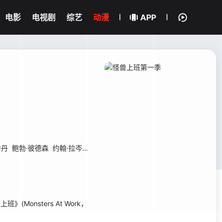
电影
电视剧
综艺
动漫
APP
乔丹
鲍勃·彼德森
约翰·拉岑贝格
斯蒂芬·斯坦顿
詹妮弗·提莉
凯莉·玛丽·
nsters At Work，