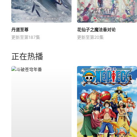
丹道至尊
花仙子之魔法香对论
更新至第187集
更新至第20集
正在热播