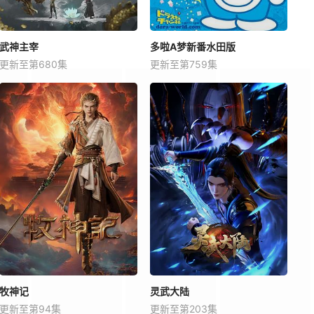
武神主宰
多啦A梦新番水田版
更新至第680集
更新至第759集
牧神记
灵武大陆
更新至第94集
更新至第203集