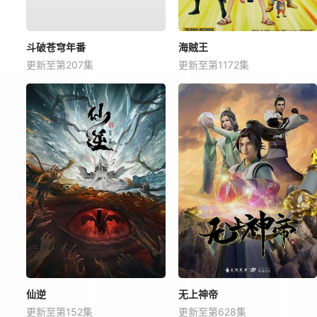
斗破苍穹年番
海贼王
更新至第207集
更新至第1172集
仙逆
无上神帝
更新至第152集
更新至第628集