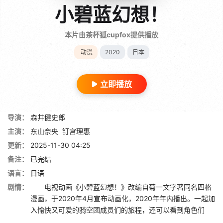
小碧蓝幻想！
本片由茶杯狐cupfox提供播放
动漫
2020
日本
立即播放
导演：
森井健史郎
主演：
东山奈央
钉宫理惠
更新：
2025-11-30 04:25
备注：
已完结
语言：
日语
剧情：
电视动画《小碧蓝幻想！》改编自菊一文字著同名四格
漫画，于2020年4月宣布动画化，2020年年内播出。一起加
入愉快又可爱的骑空团成员们的旅程，还可以看到角色们