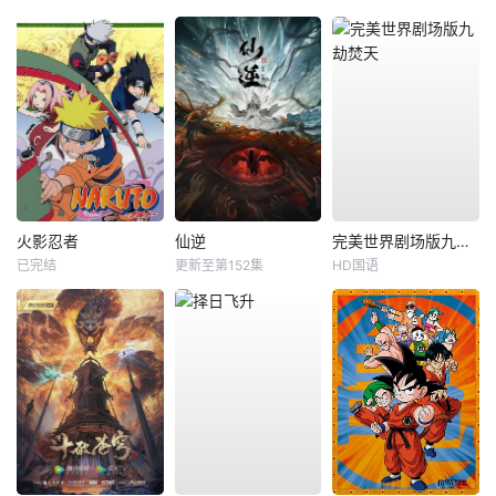
火影忍者
仙逆
完美世界剧场版九劫焚天
已完结
更新至第152集
HD国语