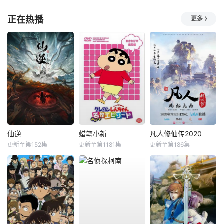
正在热播
更多
仙逆
蜡笔小新
凡人修仙传2020
更新至第152集
更新至第1181集
更新至第186集