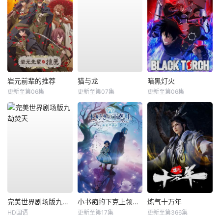
岩元前辈的推荐
猫与龙
暗黑灯火
更新至第06集
更新至第07集
更新至第06集
完美世界剧场版九劫焚天
小书痴的下克上领主的养女
炼气十万年
HD国语
更新至第17集
更新至第366集