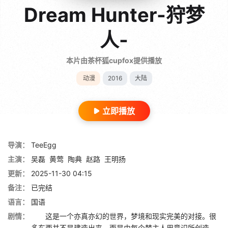
Dream Hunter-狩梦
人-
本片由茶杯狐cupfox提供播放
动漫
2016
大陆
立即播放
导演：
TeeEgg
主演：
吴磊
黄莺
陶典
赵路
王明扬
更新：
2025-11-30 04:15
备注：
已完结
语言：
国语
剧情：
这是一个亦真亦幻的世界，梦境和现实完美的对接。很
多东西并不是建造出来，而是由每个梦主人用意识所创造