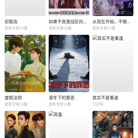
初智齿
如果不良激战区的四天王转生成了偶像团体？
从现在开始，不做朋友了吧。
更新至第05集
更新至第09集
更新至第07集
度假法则
凛冬下的罪恶
其实不是重逢
更新至第06集
更新至第18集
已完结