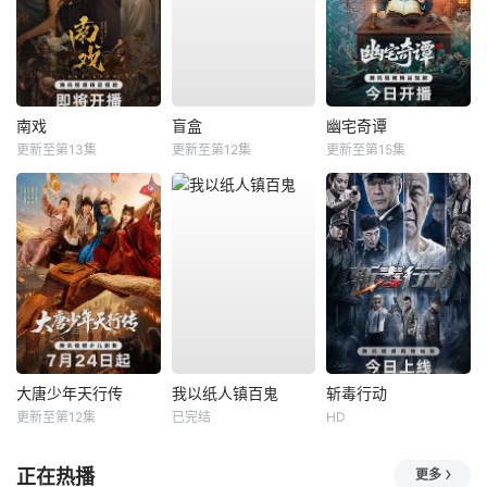
南戏
盲盒
幽宅奇谭
更新至第13集
更新至第12集
更新至第15集
大唐少年天行传
我以纸人镇百鬼
斩毒行动
更新至第12集
已完结
HD
正在热播
更多