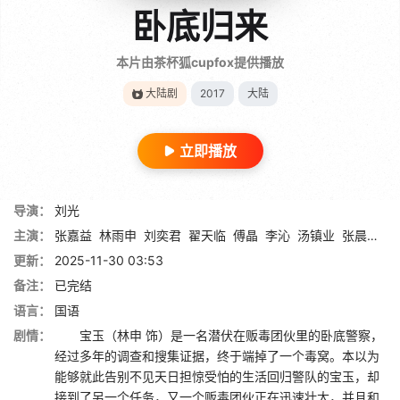
卧底归来
本片由茶杯狐cupfox提供播放
大陆剧
2017
大陆
立即播放
导演：
刘光
主演：
张嘉益
林雨申
刘奕君
翟天临
傅晶
李沁
汤镇业
张晨光
杨
更新：
2025-11-30 03:53
备注：
已完结
语言：
国语
剧情：
宝玉（林申 饰）是一名潜伏在贩毒团伙里的卧底警察，
经过多年的调查和搜集证据，终于端掉了一个毒窝。本以为
能够就此告别不见天日担惊受怕的生活回归警队的宝玉，却
接到了另一个任务，又一个贩毒团伙正在迅速壮大，并且和